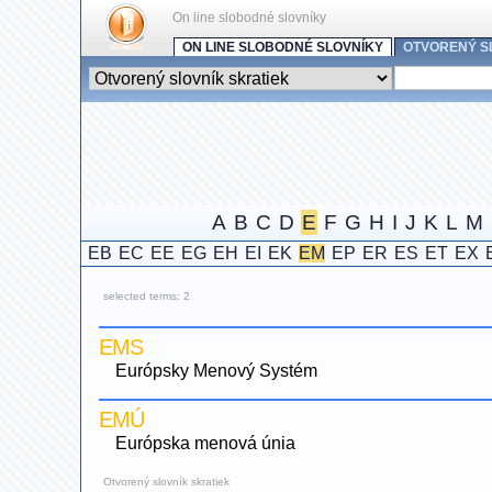
On line slobodné slovníky
ON LINE SLOBODNÉ SLOVNÍKY
OTVORENÝ S
A
B
C
D
E
F
G
H
I
J
K
L
M
EB
EC
EE
EG
EH
EI
EK
EM
EP
ER
ES
ET
EX
selected terms: 2
EMS
Európsky Menový Systém
EMÚ
Európska menová únia
Otvorený slovník skratiek