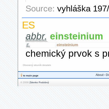
Source:
vyhláška 197
ES
abbr.
einsteinium
einsteinium
E.
chemický prvok s p
Otvorený slovník skratiek
About
•
Di
to main page
© 2008
Zdenko Podobný