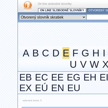
On line slobodné slovníky
ON LINE SLOBODNÉ SLOVNÍKY
OTVORENÝ S
A
B
C
D
E
F
G
H
I
U
V
W
EB
EC
EE
EG
EH
E
EX
EÚ
EN
EU
selected terms: 5