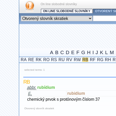
On line slobodné slovníky
ON LINE SLOBODNÉ SLOVNÍKY
OTVORENÝ S
A
B
C
D
E
F
G
H
I
J
K
L
M
RA
RE
RK
RO
RS
RU
RV
RW
RB
RF
RG
RH
R
selected terms: 1
RB
abbr.
rubídium
rubidium
E.
chemický prvok s protónovým číslom 37
Otvorený slovník skratiek