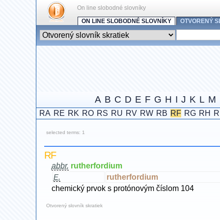
On line slobodné slovníky
ON LINE SLOBODNÉ SLOVNÍKY
OTVORENÝ S
A
B
C
D
E
F
G
H
I
J
K
L
M
RA
RE
RK
RO
RS
RU
RV
RW
RB
RF
RG
RH
R
selected terms: 1
RF
abbr.
rutherfordium
rutherfordium
E.
chemický prvok s protónovým číslom 104
Otvorený slovník skratiek