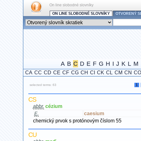
On line slobodné slovníky
ON LINE SLOBODNÉ SLOVNÍKY
OTVORENÝ S
A
B
C
D
E
F
G
H
I
J
K
L
M
CA
CC
CD
CE
CF
CG
CH
CI
CK
CL
CM
CN
C
1
selected terms: 63
CS
abbr.
cézium
caesium
E.
chemický prvok s protónovým číslom 55
CU