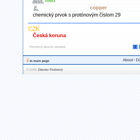
abbr.
meď
copper
E.
chemický prvok s protónovým číslom 29
CZK
Česká koruna
1
Otvorený slovník skratiek
About
•
Di
to main page
© 2008
Zdenko Podobný