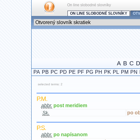
On line slobodné slovníky
ON LINE SLOBODNÉ SLOVNÍKY
OTV
A
B
C
PA
PB
PC
PD
PE
PF
PG
PH
PK
PL
PM
PN
selected terms: 2
P.M.
abbr.
post meridiem
po o
Sk.
P.S.
abbr.
po napísanom