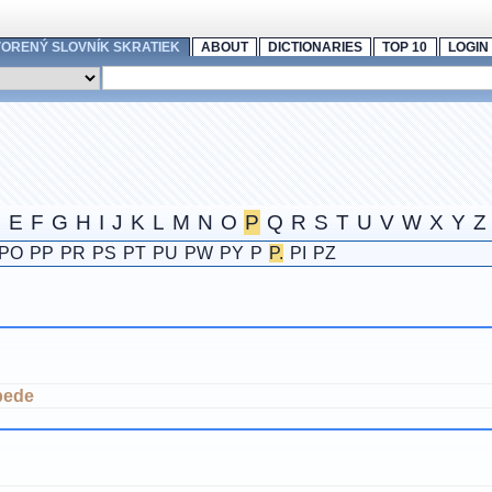
ORENÝ SLOVNÍK SKRATIEK
ABOUT
DICTIONARIES
TOP 10
LOGIN
D
E
F
G
H
I
J
K
L
M
N
O
P
Q
R
S
T
U
V
W
X
Y
Z
PO
PP
PR
PS
PT
PU
PW
PY
P
P.
PI
PZ
bede