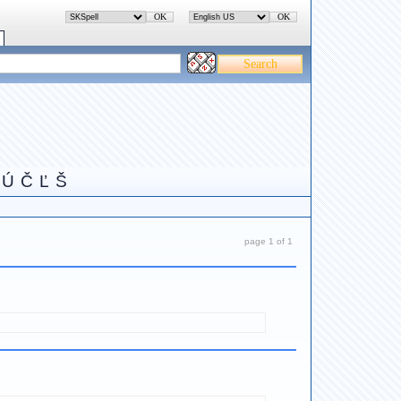
Ú
Č
Ľ
Š
page 1 of 1