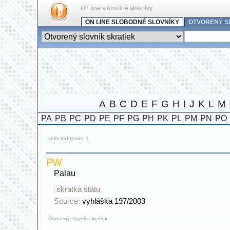
On line slobodné slovníky
ON LINE SLOBODNÉ SLOVNÍKY
OTVORENÝ S
A
B
C
D
E
F
G
H
I
J
K
L
M
PA
PB
PC
PD
PE
PF
PG
PH
PK
PL
PM
PN
PO
selected terms: 1
PW
Palau
skratka štátu
Source:
vyhláška 197/2003
Otvorený slovník skratiek