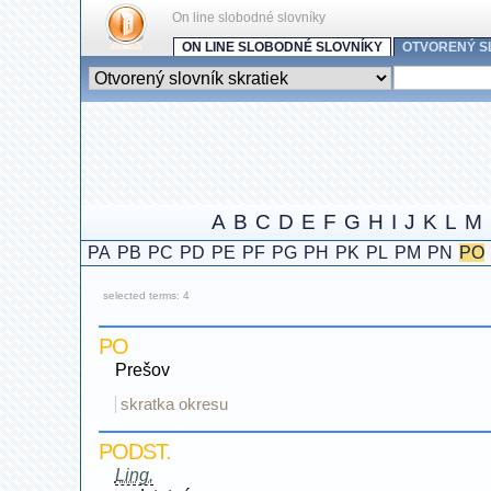
On line slobodné slovníky
ON LINE SLOBODNÉ SLOVNÍKY
OTVORENÝ S
A
B
C
D
E
F
G
H
I
J
K
L
M
PA
PB
PC
PD
PE
PF
PG
PH
PK
PL
PM
PN
PO
selected terms: 4
PO
Prešov
skratka okresu
PODST.
Ling.