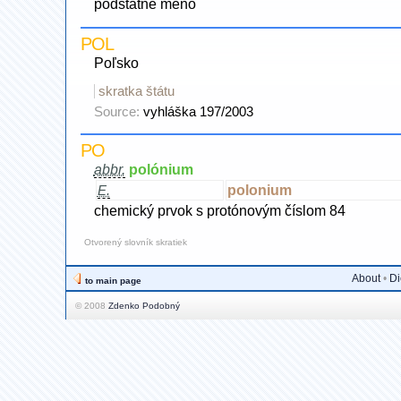
podstatné meno
POL
Poľsko
skratka štátu
Source:
vyhláška 197/2003
PO
abbr.
polónium
polonium
E.
chemický prvok s protónovým číslom 84
Otvorený slovník skratiek
About
•
Di
to main page
© 2008
Zdenko Podobný