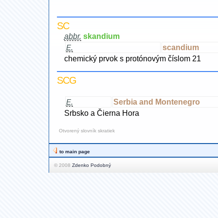
SC
abbr.
skandium
scandium
E.
chemický prvok s protónovým číslom 21
SCG
Serbia and Montenegro
E.
Srbsko a Čierna Hora
Otvorený slovník skratiek
to main page
© 2008
Zdenko Podobný