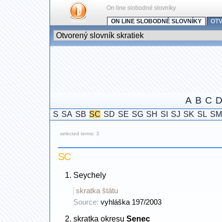
On line slobodné slovníky
ON LINE SLOBODNÉ SLOVNÍKY
OTV
A
B
C
S
SA
SB
SC
SD
SE
SG
SH
SI
SJ
SK
SL
SM
selected terms: 3
SC
Seychely
skratka štátu
Source:
vyhláška 197/2003
skratka okresu
Senec