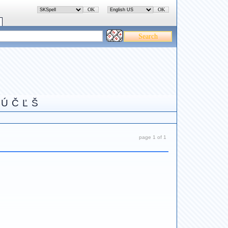
Ú
Č
Ľ
Š
page 1 of 1