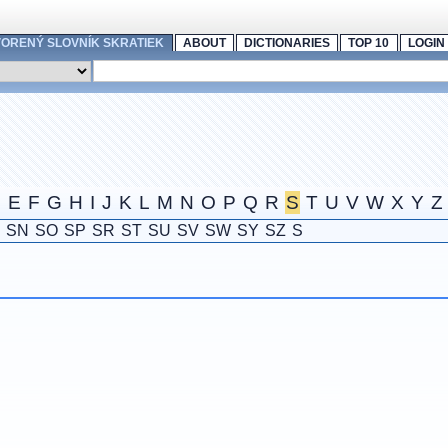
ORENÝ SLOVNÍK SKRATIEK
ABOUT
DICTIONARIES
TOP 10
LOGIN
D
E
F
G
H
I
J
K
L
M
N
O
P
Q
R
S
T
U
V
W
X
Y
Z
SN
SO
SP
SR
ST
SU
SV
SW
SY
SZ
S