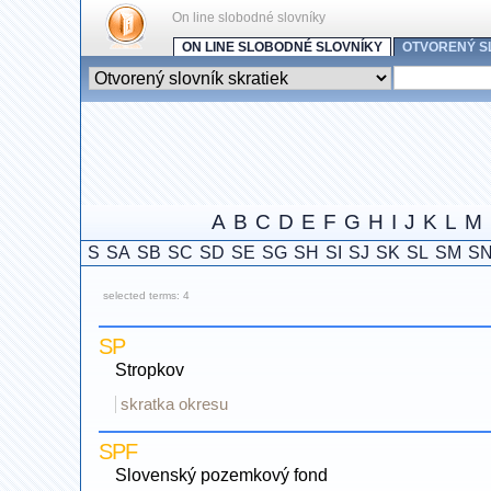
On line slobodné slovníky
ON LINE SLOBODNÉ SLOVNÍKY
OTVORENÝ S
A
B
C
D
E
F
G
H
I
J
K
L
M
S
SA
SB
SC
SD
SE
SG
SH
SI
SJ
SK
SL
SM
S
selected terms: 4
SP
Stropkov
skratka okresu
SPF
Slovenský pozemkový fond