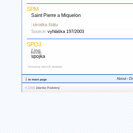
SPM
Saint Pierre a Miquelon
skratka štátu
Source:
vyhláška 197/2003
SPOJ.
Ling.
spojka
Otvorený slovník skratiek
About
•
Di
to main page
© 2008
Zdenko Podobný