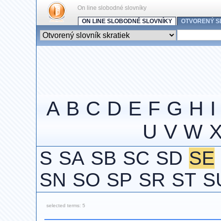
On line slobodné slovníky
ON LINE SLOBODNÉ SLOVNÍKY
OTVORENÝ S
A
B
C
D
E
F
G
H
I
U
V
W
S
SA
SB
SC
SD
SE
SN
SO
SP
SR
ST
S
selected terms: 5