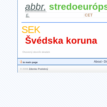
abbr.
stredoeuróp
CET
E.
SEK
Švédska koruna
Otvorený slovník skratiek
About
•
Di
to main page
© 2008
Zdenko Podobný