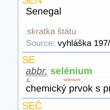
SEN
Senegal
skratka štátu
Source:
vyhláška 197
SE
abbr.
selénium
selenium
E.
chemický prvok s p
SEČ