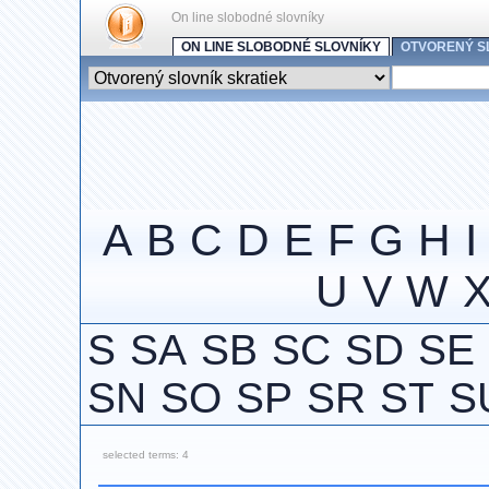
On line slobodné slovníky
ON LINE SLOBODNÉ SLOVNÍKY
OTVORENÝ S
A
B
C
D
E
F
G
H
I
U
V
W
S
SA
SB
SC
SD
SE
SN
SO
SP
SR
ST
S
selected terms: 4