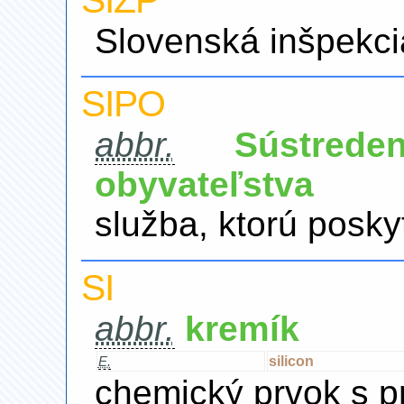
SIŽP
Slovenská inšpekci
SIPO
abbr.
Sústred
obyvateľstva
služba, ktorú posk
SI
abbr.
kremík
silicon
E.
chemický prvok s p